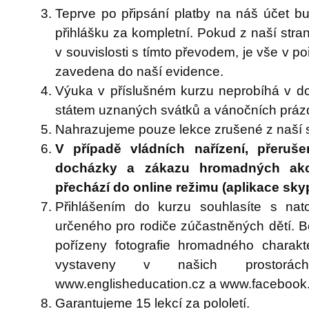
Teprve po připsání platby na náš účet 
přihlášku za kompletní. Pokud z naší str
v souvislosti s tímto převodem, je vše v p
zavedena do naší evidence.
Výuka v příslušném kurzu neprobíhá v do
státem uznaných svátků a vánočních práz
Nahrazujeme pouze lekce zrušené z naší s
V případě vládních nařízení, přeruše
docházky a zákazu hromadných akc
přechází do online režimu (aplikace sk
Přihlášením do kurzu souhlasíte s nat
určeného pro rodiče zúčastněných dětí. 
pořízeny fotografie hromadného charakt
vystaveny v našich prostorác
www.englisheducation.cz a www.facebook
Garantujeme 15 lekcí za pololetí.