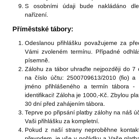
S osobními údaji bude nakládáno dle 
nařízení.
Příměstské tábory:
Odeslanou přihlášku považujeme za pře
Vámi zvoleném termínu. Případné odhláš
písemně.
Zálohu za tábor uhraďte nejpozději do 7 
na číslo účtu: 2500709613/2010 (fio) 
jméno přihlášeného a termín tábora -
identifikaci! Záloha je 1000,-Kč. Zbylou pl
30 dní před zahájením tábora.
Teprve po připsání platby zálohy na náš 
Vaši přihlášku za kompletní.
Pokud z naší strany neproběhne kontakt 
převodem, je vše v pořádku a Vaše platb