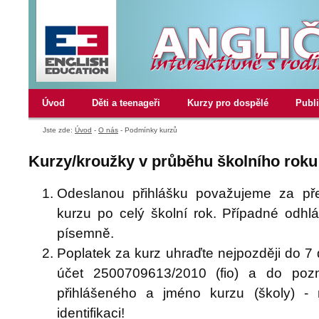
Úvod
Děti a teenageři
Kurzy pro dospělé
Publ
Jste zde:
Úvod
-
O nás
-
Podmínky kurzů
Kurzy/kroužky v průběhu školního roku
Odeslanou přihlášku považujeme za př
kurzu po celý školní rok. Případné odhlá
písemně.
Poplatek za kurz uhraďte nejpozději do 7 
účet 2500709613/2010 (fio) a do po
přihlášeného a jméno kurzu (školy) -
identifikaci!