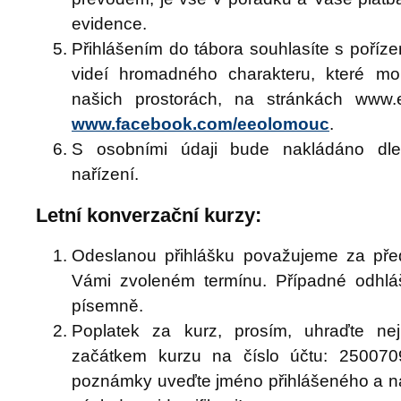
evidence.
Přihlášením do tábora souhlasíte s poříz
videí hromadného charakteru, které m
našich prostorách, na stránkách www.e
www.facebook.com/eeolomouc
.
S osobními údaji bude nakládáno dle 
nařízení.
Letní konverzační kurzy:
Odeslanou přihlášku považujeme za pře
Vámi zvoleném termínu. Případné odhláš
písemně.
Poplatek za kurz, prosím, uhraďte ne
začátkem kurzu na číslo účtu: 250070
poznámky uveďte jméno přihlášeného a ná